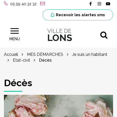
Gestion des traceurs
Lien vers le
Lien ver
Lie
05 59 40 32 32
Recevoir les alertes sms
Al
Site officiel de la ville de Lons (64)
MENU
Accueil
MES DÉMARCHES
Je suis un habitant
Etat-civil
Décès
Décès