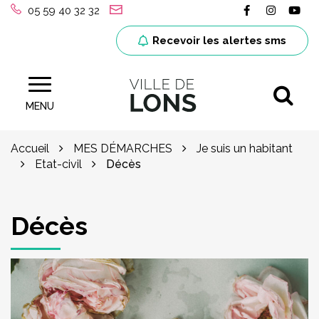
Gestion des traceurs
Lien vers le
Lien ver
Lie
05 59 40 32 32
Recevoir les alertes sms
Al
Site officiel de la ville de Lons (64)
MENU
Accueil
MES DÉMARCHES
Je suis un habitant
Etat-civil
Décès
Décès