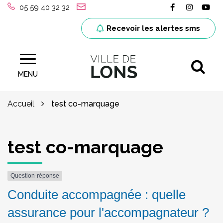
Gestion des traceurs
Lien vers le
Lien ver
Lie
05 59 40 32 32
Recevoir les alertes sms
Al
Site officiel de la ville de Lons (64)
MENU
Accueil
test co-marquage
test co-marquage
Question-réponse
Conduite accompagnée : quelle
assurance pour l'accompagnateur ?