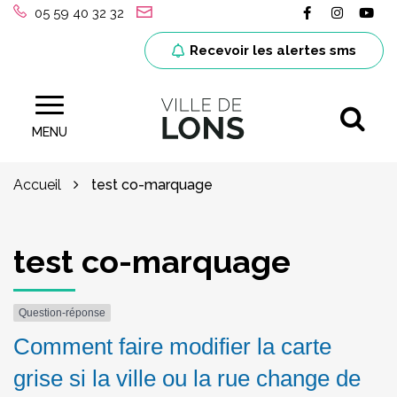
Gestion des traceurs
Lien vers le
Lien ver
Lie
05 59 40 32 32
Recevoir les alertes sms
Al
Site officiel de la ville de Lons (64)
MENU
Accueil
test co-marquage
test co-marquage
Question-réponse
Comment faire modifier la carte
grise si la ville ou la rue change de