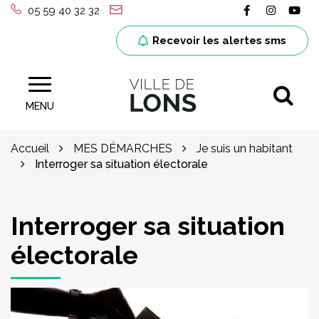
Gestion des traceurs
Lien vers le
Lien ver
Lie
05 59 40 32 32
Recevoir les alertes sms
Al
Site officiel de la ville de Lons (64)
MENU
Accueil
MES DÉMARCHES
Je suis un habitant
Interroger sa situation électorale
Interroger sa situation
électorale