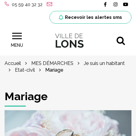
Gestion des traceurs
Lien vers le
Lien ver
Lie
05 59 40 32 32
Recevoir les alertes sms
Al
Site officiel de la ville de Lons (64)
MENU
Accueil
MES DÉMARCHES
Je suis un habitant
Etat-civil
Mariage
Mariage