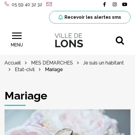
Gestion des traceurs
Lien vers le
Lien ver
Lie
05 59 40 32 32
Recevoir les alertes sms
Al
Site officiel de la ville de Lons (64)
MENU
Accueil
MES DÉMARCHES
Je suis un habitant
Etat-civil
Mariage
Mariage