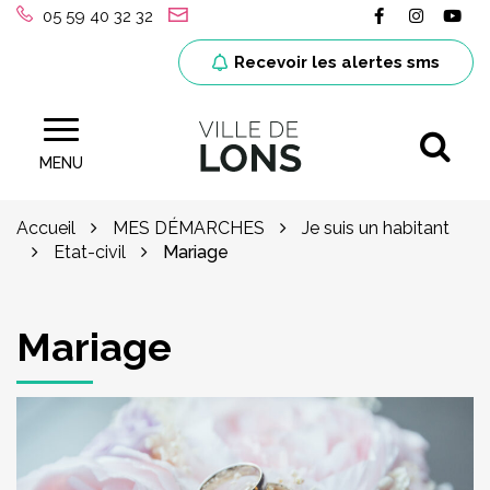
Gestion des traceurs
Lien vers le
Lien ver
Lie
05 59 40 32 32
Recevoir les alertes sms
Al
Site officiel de la ville de Lons (64)
MENU
Accueil
MES DÉMARCHES
Je suis un habitant
Etat-civil
Mariage
Mariage