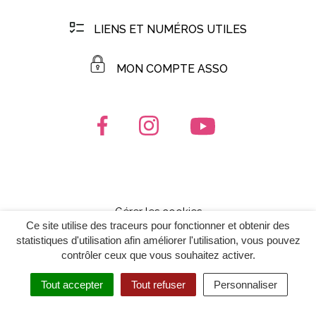
LIENS ET NUMÉROS UTILES
MON COMPTE ASSO
Lien vers le compte Facebook
Lien vers le compte Instagr
Lien vers la chaîn
Gérer les cookies
Ce site utilise des traceurs pour fonctionner et obtenir des
Mentions Légales
statistiques d'utilisation afin améliorer l'utilisation, vous pouvez
Politique de confidentialité
contrôler ceux que vous souhaitez activer.
Plan du site
Tout accepter
Tout refuser
Personnaliser
Accessibilité