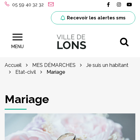
Gestion des traceurs
Lien vers le
Lien ver
Lie
05 59 40 32 32
Recevoir les alertes sms
Al
Site officiel de la ville de Lons (64)
MENU
Accueil
MES DÉMARCHES
Je suis un habitant
Etat-civil
Mariage
Mariage