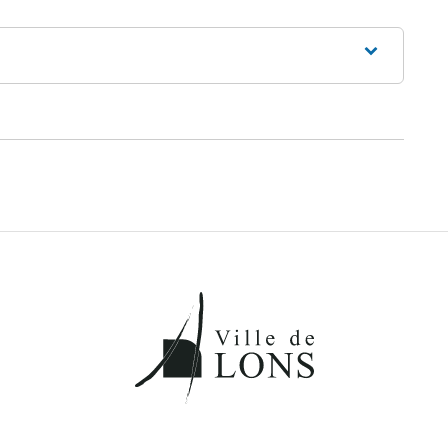
k
ter
r LinkedIn
er par email