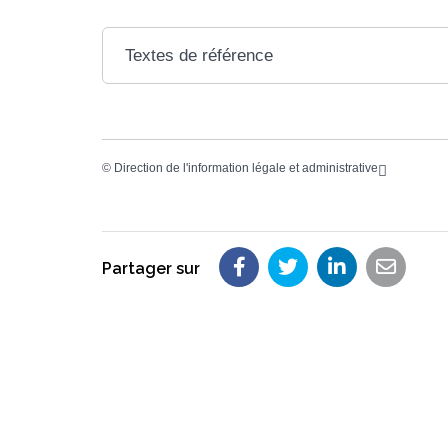
Textes de référence
©
Direction de l'information légale et administrative
Partager sur
Partager sur Faceboo
Partager sur Twit
Partager su
Partag