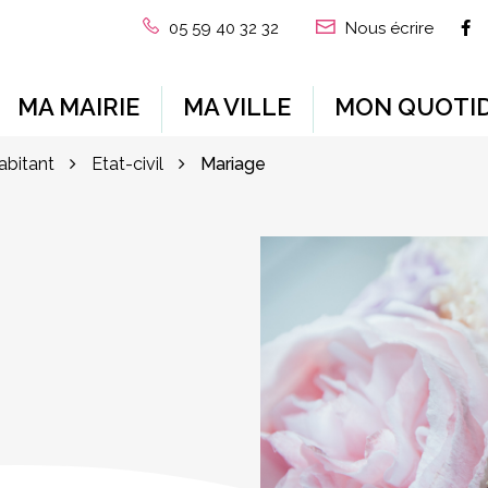
L
05 59 40 32 32
Nous écrire
MA MAIRIE
MA VILLE
MON QUOTID
habitant
Etat-civil
Mariage