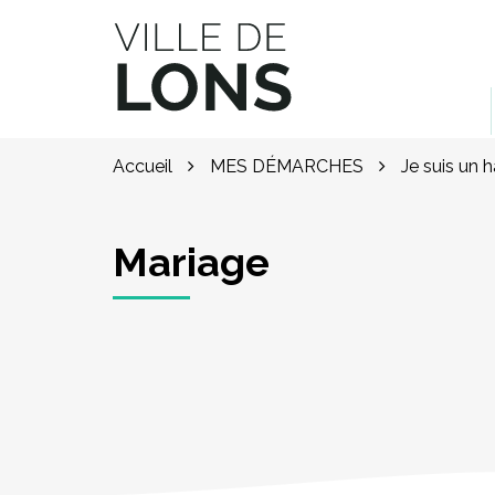
Gestion des traceurs
Site officiel de la ville de Lons (64)
Accueil
MES DÉMARCHES
Je suis un 
Mariage