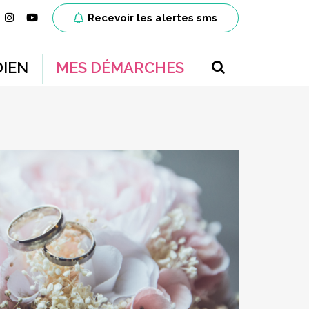
ien vers le compte Facebook
Lien vers le compte Instagram
Lien vers la chaîne Youtube
Recevoir les alertes sms
RECHERCH
IEN
MES DÉMARCHES
FERMER