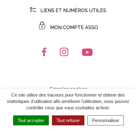
LIENS ET NUMÉROS UTILES
MON COMPTE ASSO
Lien vers le compte Facebook
Lien vers le compte Instagr
Lien vers la chaîn
Gérer les cookies
Ce site utilise des traceurs pour fonctionner et obtenir des
Mentions Légales
statistiques d'utilisation afin améliorer l'utilisation, vous pouvez
contrôler ceux que vous souhaitez activer.
Politique de confidentialité
Plan du site
Tout accepter
Tout refuser
Personnaliser
Accessibilité