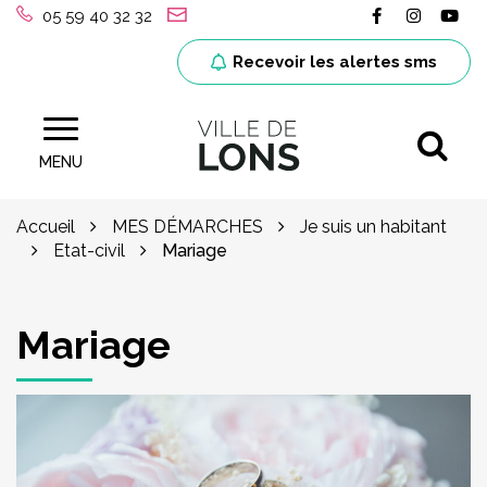
Gestion des traceurs
Lien vers le
Lien ver
Lie
05 59 40 32 32
Recevoir les alertes sms
Al
Site officiel de la ville de Lons (64)
MENU
Accueil
MES DÉMARCHES
Je suis un habitant
Etat-civil
Mariage
Mariage