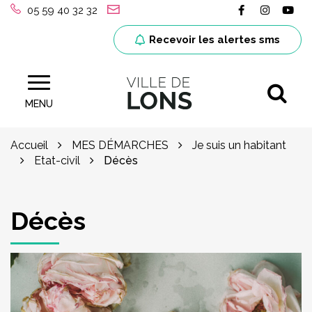
Gestion des traceurs
Lien vers le
Lien ver
Lie
05 59 40 32 32
Recevoir les alertes sms
Al
Site officiel de la ville de Lons (64)
MENU
Accueil
MES DÉMARCHES
Je suis un habitant
Etat-civil
Décès
Décès