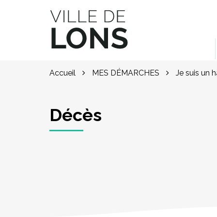
Gestion des traceurs
Site officiel de la ville de Lons (64)
Accueil
MES DÉMARCHES
Je suis un 
Décès