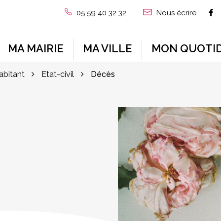
L
05 59 40 32 32
Nous écrire
MA MAIRIE
MA VILLE
MON QUOTID
habitant
Etat-civil
Décès