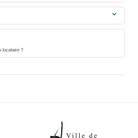
u locataire ?
k
ter
r LinkedIn
er par email