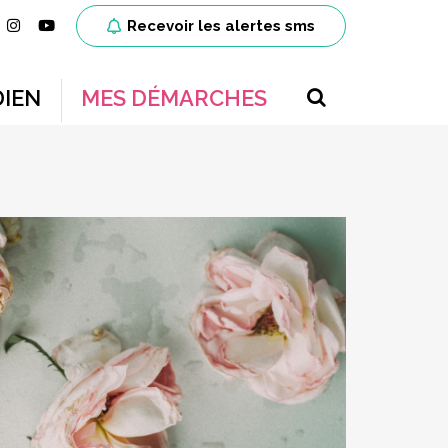
ien vers le compte Facebook
Lien vers le compte Instagram
Lien vers la chaîne Youtube
Recevoir les alertes sms
RECHERCH
IEN
MES DÉMARCHES
FERMER