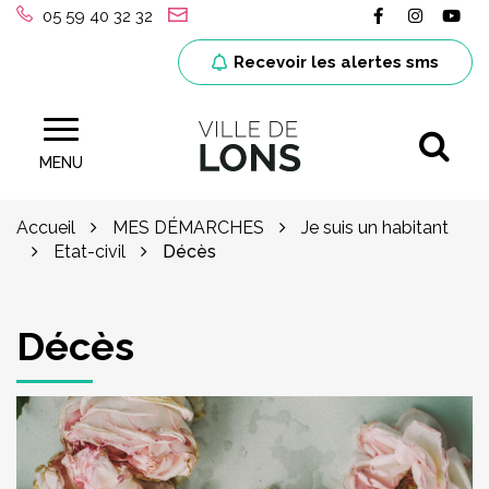
Gestion des traceurs
Lien vers le
Lien ver
Lie
05 59 40 32 32
Recevoir les alertes sms
Al
Site officiel de la ville de Lons (64)
MENU
Accueil
MES DÉMARCHES
Je suis un habitant
Etat-civil
Décès
Décès