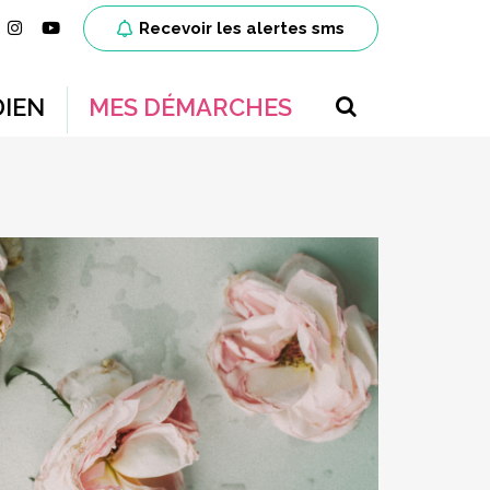
ien vers le compte Facebook
Lien vers le compte Instagram
Lien vers la chaîne Youtube
Recevoir les alertes sms
RECHERCH
IEN
MES DÉMARCHES
FERMER