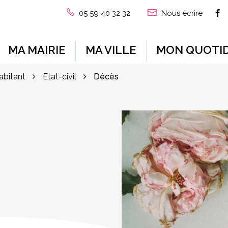
L
05 59 40 32 32
Nous écrire
MA MAIRIE
MA VILLE
MON QUOTID
habitant
Etat-civil
Décès