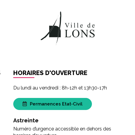
k
ter
r LinkedIn
er par email
S
HORAIRES D'OUVERTURE
Du lundi au vendredi : 8h-12h et 13h30-17h
Permanences Etat-Civil
Astreinte
Numéro d’urgence accessible en dehors des