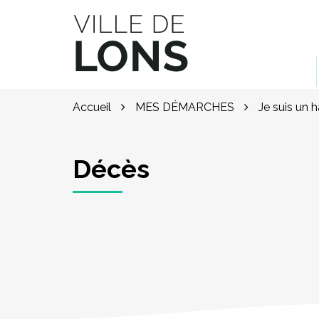
Gestion des traceurs
Site officiel de la ville de Lons (64)
Accueil
MES DÉMARCHES
Je suis un 
Décès