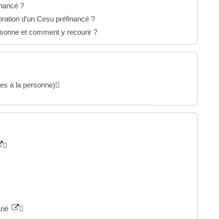
inancé ?
ioration d'un Cesu préfinancé ?
ersonne et comment y recourir ?
ces à la personne)
arié