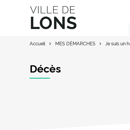
Gestion des traceurs
Site officiel de la ville de Lons (64)
Accueil
MES DÉMARCHES
Je suis un 
Décès