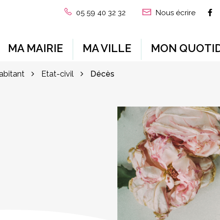
L
05 59 40 32 32
Nous écrire
MA MAIRIE
MA VILLE
MON QUOTID
habitant
Etat-civil
Décès