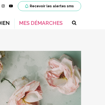
ien vers le compte Facebook
Lien vers le compte Instagram
Lien vers la chaîne Youtube
Recevoir les alertes sms
RECHERCH
IEN
MES DÉMARCHES
FERMER