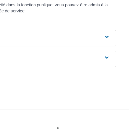
ité dans la fonction publique, vous pouvez être admis à la
ée de service.
k
ter
r LinkedIn
er par email