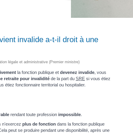
ent invalide a-t-il droit à une
ation légale et administrative (Premier ministre)
tivement
la fonction publique et
devenez invalide
, vous
 retraite pour invalidité
de la part du
SRE
si vous étiez
s étiez fonctionnaire territorial ou hospitalier.
rable
rendant toute profession
impossible
.
us n'exercez
plus de fonction
dans la fonction publique
la peut se produire pendant une disponibilité, après une