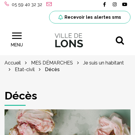
Gestion des traceurs
Lien vers le
Lien ver
Lie
05 59 40 32 32
Recevoir les alertes sms
Al
Site officiel de la ville de Lons (64)
MENU
Accueil
MES DÉMARCHES
Je suis un habitant
Etat-civil
Décès
Décès