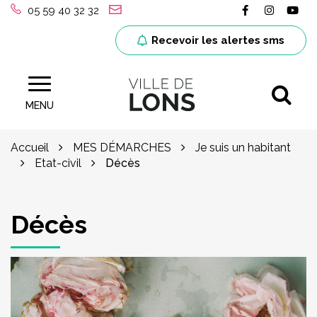
Gestion des traceurs
Lien vers le
Lien ver
Lie
05 59 40 32 32
Recevoir les alertes sms
Al
Site officiel de la ville de Lons (64)
MENU
Accueil
MES DÉMARCHES
Je suis un habitant
Etat-civil
Décès
Décès