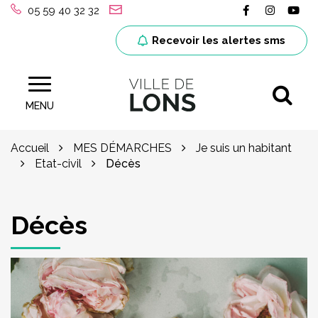
Gestion des traceurs
Lien vers le
Lien ver
Lie
05 59 40 32 32
Recevoir les alertes sms
Al
Site officiel de la ville de Lons (64)
MENU
Accueil
MES DÉMARCHES
Je suis un habitant
Etat-civil
Décès
Décès