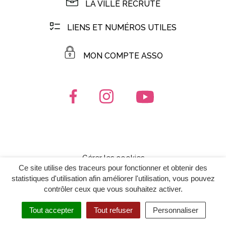
LA VILLE RECRUTE
LIENS ET NUMÉROS UTILES
MON COMPTE ASSO
Lien vers le compte Facebook
Lien vers le compte Instagr
Lien vers la chaîn
Gérer les cookies
Ce site utilise des traceurs pour fonctionner et obtenir des
Mentions Légales
statistiques d'utilisation afin améliorer l'utilisation, vous pouvez
contrôler ceux que vous souhaitez activer.
Politique de confidentialité
Plan du site
Tout accepter
Tout refuser
Personnaliser
Accessibilité