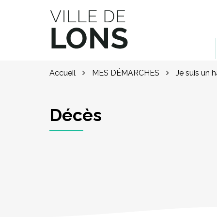
Gestion des traceurs
Site officiel de la ville de Lons (64)
Accueil
MES DÉMARCHES
Je suis un 
Décès