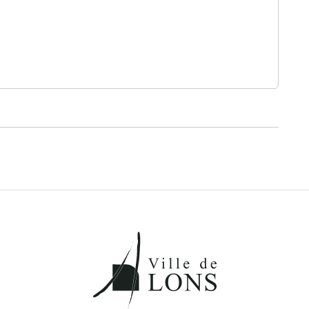
k
ter
r LinkedIn
er par email