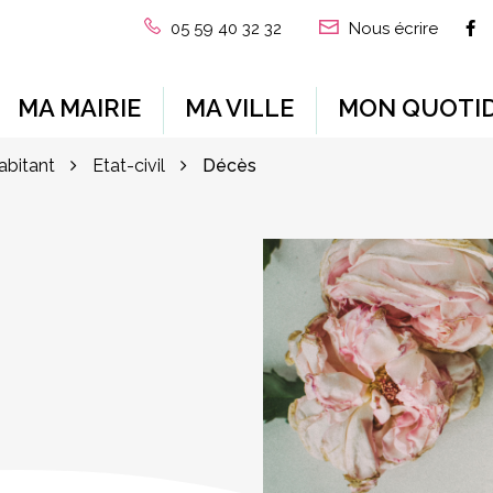
L
05 59 40 32 32
Nous écrire
MA MAIRIE
MA VILLE
MON QUOTID
habitant
Etat-civil
Décès