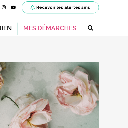
ien vers le compte Facebook
Lien vers le compte Instagram
Lien vers la chaîne Youtube
Recevoir les alertes sms
RECHERCH
IEN
MES DÉMARCHES
FERMER