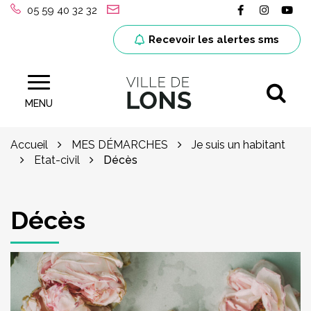
Gestion des traceurs
Lien vers le
Lien ver
Lie
05 59 40 32 32
Recevoir les alertes sms
Al
Site officiel de la ville de Lons (64)
MENU
Accueil
MES DÉMARCHES
Je suis un habitant
Etat-civil
Décès
Décès