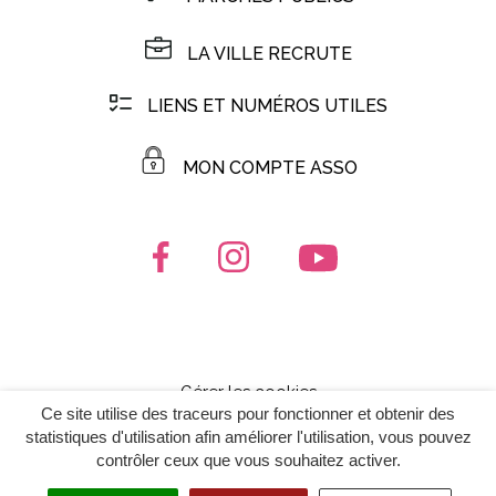
LA VILLE RECRUTE
LIENS ET NUMÉROS UTILES
MON COMPTE ASSO
Lien vers le compte Facebook
Lien vers le compte Instagr
Lien vers la chaîn
Gérer les cookies
Ce site utilise des traceurs pour fonctionner et obtenir des
Mentions Légales
statistiques d'utilisation afin améliorer l'utilisation, vous pouvez
contrôler ceux que vous souhaitez activer.
Politique de confidentialité
Plan du site