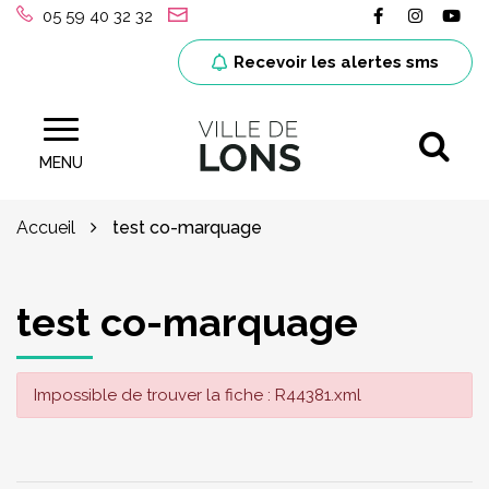
Gestion des traceurs
Lien vers le
Lien ver
Lie
05 59 40 32 32
Recevoir les alertes sms
Al
Site officiel de la ville de Lons (64)
MENU
Accueil
test co-marquage
test co-marquage
Impossible de trouver la fiche : R44381.xml