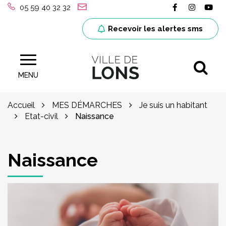
Gestion des traceurs
Lien vers le
Lien ver
Lie
05 59 40 32 32
Recevoir les alertes sms
Al
Site officiel de la ville de Lons (64)
MENU
Accueil
MES DÉMARCHES
Je suis un habitant
Etat-civil
Naissance
Naissance