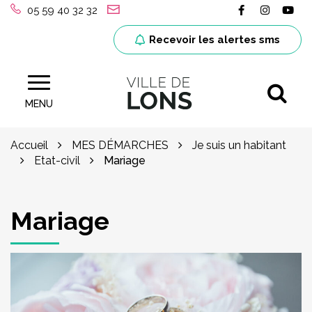
Gestion des traceurs
Lien vers le
Lien ver
Lie
05 59 40 32 32
Recevoir les alertes sms
Al
Site officiel de la ville de Lons (64)
MENU
Accueil
MES DÉMARCHES
Je suis un habitant
Etat-civil
Mariage
Mariage