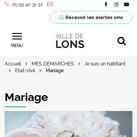
Gestion des traceurs
Lien vers le
Lien ver
Lie
05 59 40 32 32
Recevoir les alertes sms
Al
Site officiel de la ville de Lons (64)
MENU
Accueil
MES DÉMARCHES
Je suis un habitant
Etat-civil
Mariage
Mariage