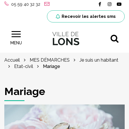
Gestion des traceurs
Lien vers le
Lien ver
Lie
05 59 40 32 32
Recevoir les alertes sms
Al
Site officiel de la ville de Lons (64)
MENU
Accueil
MES DÉMARCHES
Je suis un habitant
Etat-civil
Mariage
Mariage