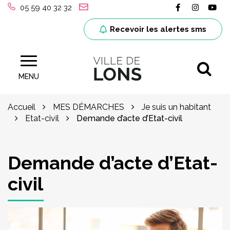
Gestion des traceurs
Lien vers le
Lien ver
Lie
05 59 40 32 32
Recevoir les alertes sms
Al
Site officiel de la ville de Lons (64)
MENU
Accueil
MES DÉMARCHES
Je suis un habitant
Etat-civil
Demande d’acte d’Etat-civil
Demande d’acte d’Etat-
civil