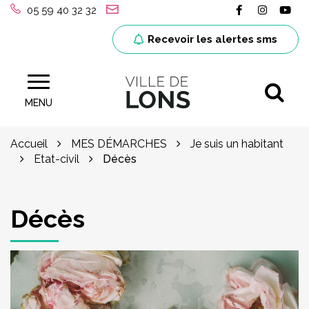
Gestion des traceurs
Lien vers le
Lien ver
Lie
05 59 40 32 32
Recevoir les alertes sms
Al
Site officiel de la ville de Lons (64)
MENU
Accueil
MES DÉMARCHES
Je suis un habitant
Etat-civil
Décès
Décès