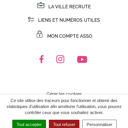
LA VILLE RECRUTE
LIENS ET NUMÉROS UTILES
MON COMPTE ASSO
Lien vers le compte Facebook
Lien vers le compte Instagr
Lien vers la chaîn
Gérer les cookies
Ce site utilise des traceurs pour fonctionner et obtenir des
Mentions Légales
statistiques d'utilisation afin améliorer l'utilisation, vous pouvez
Politique de confidentialité
contrôler ceux que vous souhaitez activer.
Plan du site
Tout accepter
Tout refuser
Personnaliser