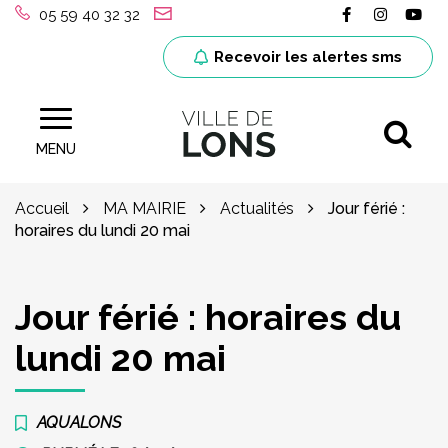
Gestion des traceurs
Lien vers le
Lien ver
Lie
05 59 40 32 32
Recevoir les alertes sms
Al
Site officiel de la ville de Lons (64)
MENU
Accueil
MA MAIRIE
Actualités
Jour férié :
horaires du lundi 20 mai
Jour férié : horaires du
lundi 20 mai
AQUALONS