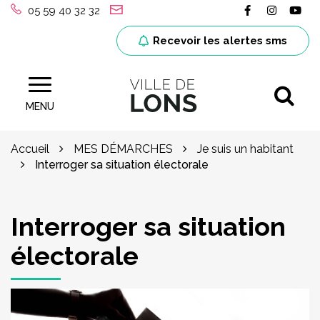
Gestion des traceurs
Lien vers le
Lien ver
Lie
05 59 40 32 32
Recevoir les alertes sms
Al
Site officiel de la ville de Lons (64)
MENU
Accueil
MES DÉMARCHES
Je suis un habitant
Interroger sa situation électorale
Interroger sa situation
électorale