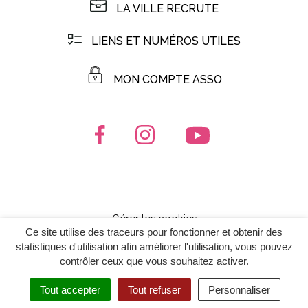
LA VILLE RECRUTE
LIENS ET NUMÉROS UTILES
MON COMPTE ASSO
Lien vers le compte Facebook
Lien vers le compte Instagr
Lien vers la chaîn
Gérer les cookies
Ce site utilise des traceurs pour fonctionner et obtenir des
Mentions Légales
statistiques d'utilisation afin améliorer l'utilisation, vous pouvez
Politique de confidentialité
contrôler ceux que vous souhaitez activer.
Plan du site
Tout accepter
Tout refuser
Personnaliser
Accessibilité