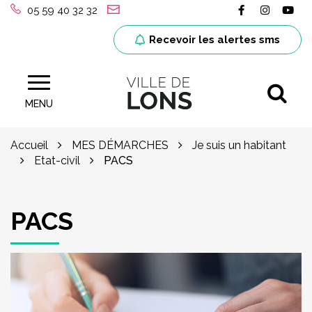
Gestion des traceurs
Lien vers le
Lien ver
Lie
05 59 40 32 32
Recevoir les alertes sms
Al
Site officiel de la ville de Lons (64)
MENU
Accueil
MES DÉMARCHES
Je suis un habitant
Etat-civil
PACS
PACS