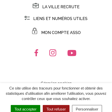
LA VILLE RECRUTE
LIENS ET NUMÉROS UTILES
MON COMPTE ASSO
Lien vers le compte Facebook
Lien vers le compte Instagr
Lien vers la chaîn
Gérer les cookies
Ce site utilise des traceurs pour fonctionner et obtenir des
Mentions Légales
statistiques d'utilisation afin améliorer l'utilisation, vous pouvez
contrôler ceux que vous souhaitez activer.
Politique de confidentialité
Plan du site
Tout accepter
Tout refuser
Personnaliser