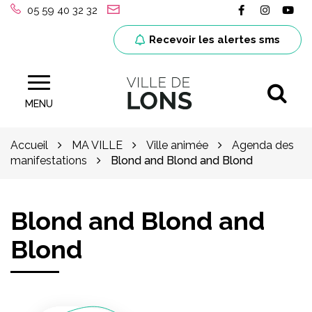
Gestion des traceurs
Lien vers le
Lien ver
Lie
05 59 40 32 32
Recevoir les alertes sms
Al
Site officiel de la ville de Lons (64)
MENU
Accueil
MA VILLE
Ville animée
Agenda des
manifestations
Blond and Blond and Blond
Blond and Blond and
Blond